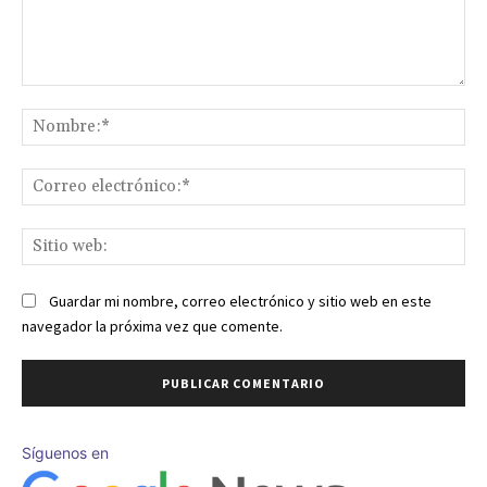
Comentario:
No
Co
ele
Sit
we
Guardar mi nombre, correo electrónico y sitio web en este
navegador la próxima vez que comente.
Síguenos en