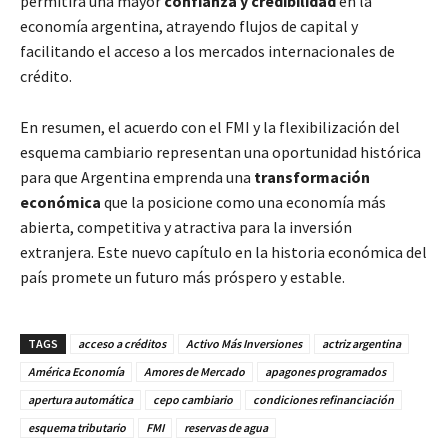
permitirá una mayor
confianza y credibilidad
en la
economía argentina, atrayendo flujos de capital y
facilitando el acceso a los mercados internacionales de
crédito.
En resumen, el acuerdo con el FMI y la flexibilización del
esquema cambiario representan una oportunidad histórica
para que Argentina emprenda una
transformación
económica
que la posicione como una economía más
abierta, competitiva y atractiva para la inversión
extranjera. Este nuevo capítulo en la historia económica del
país promete un futuro más próspero y estable.
TAGS
acceso a créditos
Activo Más Inversiones
actriz argentina
América Economía
Amores de Mercado
apagones programados
apertura automática
cepo cambiario
condiciones refinanciación
esquema tributario
FMI
reservas de agua