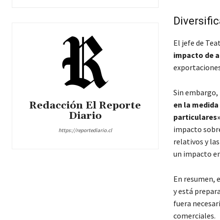
Diversif
El jefe de Tea
impacto de a
exportaciones,
Sin embargo, 
Redacción El Reporte
en la medida
Diario
particulares
impacto sobre
https://reportediario.cl
relativos y la
un impacto en
En resumen, e
y está prepar
fuera necesar
comerciales.