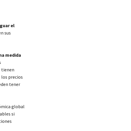
guar el
en sus
una medida
s
o tienen
 los precios
ueden tener
ómica global
ables si
ciones