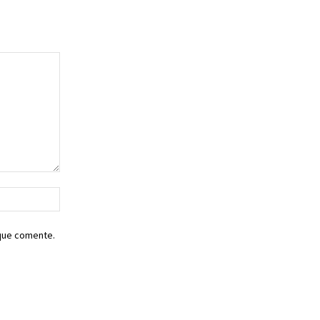
Sitio
web:
 que comente.