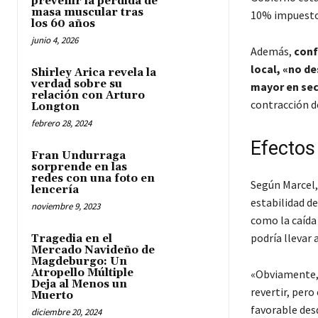
prevenir la pérdida de
masa muscular tras
10% impuesto 
los 60 años
junio 4, 2026
Además,
conf
local, «no d
Shirley Arica revela la
verdad sobre su
mayor en sec
relación con Arturo
contracción de
Longton
febrero 28, 2024
Efectos
Fran Undurraga
sorprende en las
redes con una foto en
Según Marcel,
lencería
estabilidad d
noviembre 9, 2023
como la caída 
podría llevar
Tragedia en el
Mercado Navideño de
Magdeburgo: Un
Atropello Múltiple
«Obviamente, 
Deja al Menos un
revertir, per
Muerto
favorable desd
diciembre 20, 2024