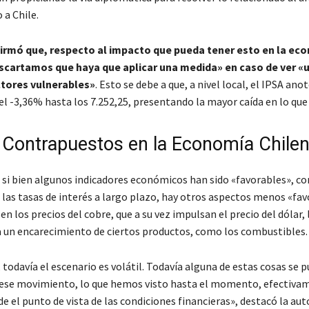
a Chile.
irmó que, respecto al impacto que pueda tener esto en la ec
escartamos que haya que aplicar una medida» en caso de ver «
tores vulnerables»
. Esto se debe a que, a nivel local, el IPSA ano
l -3,36% hasta los 7.252,25, presentando la mayor caída en lo que 
 Contrapuestos en la Economía Chile
 si bien algunos indicadores económicos han sido «favorables», c
e las tasas de interés a largo plazo, hay otros aspectos menos «fa
en los precios del cobre, que a su vez impulsan el precio del dólar, 
 a un encarecimiento de ciertos productos, como los combustibles.
todavía el escenario es volátil. Todavía alguna de estas cosas se 
o ese movimiento, lo que hemos visto hasta el momento, efectiva
e el punto de vista de las condiciones financieras»
, destacó la aut