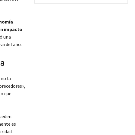
onomía
un impacto
tó una
va del año.
na
omo la
vorecedores»,
lo que
pueden
mente es
oridad.