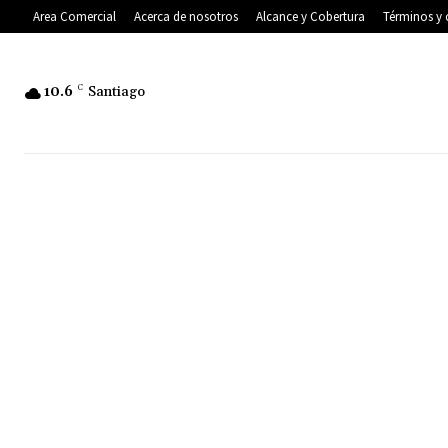
Area Comercial
Acerca de nosotros
Alcance y Cobertura
Términos y 
10.6
C
Santiago