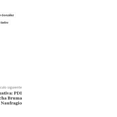
o González
ctados
ículo siguiente
ustiva: PDI
ncha Bruma
 Naufragio