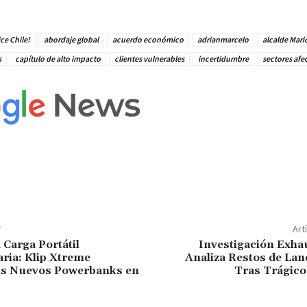
ce Chile!
abordaje global
acuerdo económico
adrianmarcelo
alcalde Mari
s
capítulo de alto impacto
clientes vulnerables
incertidumbre
sectores afe
r
Art
 Carga Portátil
Investigación Exha
ria: Klip Xtreme
Analiza Restos de La
us Nuevos Powerbanks en
Tras Trágico