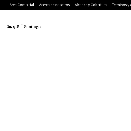
Area Comercial
Acerca de nosotros
Alcance y Cobertura
Términos y 
9.8
C
Santiago