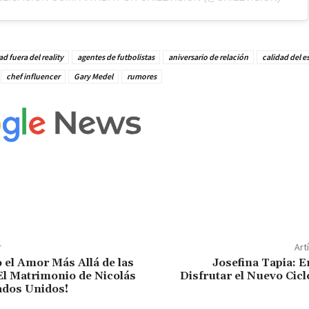
ad fuera del reality
agentes de futbolistas
aniversario de relación
calidad del 
chef influencer
Gary Medel
rumores
r
Art
 el Amor Más Allá de las
Josefina Tapia: 
El Matrimonio de Nicolás
Disfrutar el Nuevo Cic
ados Unidos!