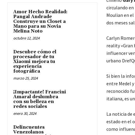
chileno
Gary 
circulando en
Amor Hecho Realidad:
Moulian en el
Pangal Andrade
Construye un Closet a
dos meses sal
Mano para su Novia
Melina Noto
Carlyn Romero
octubre 12, 2024
reality «Gran
Descubre cómo el
influencer ve
procesador de tu
urbano DrefQu
Xiaomi mejora tu
experiencia
fotográfica
Si bien la in
marzo 25, 2024
entre Medel y
reconocido fu
¡Impactante! Francini
Amaral deslumbra
italiana, es u
con su belleza en
redes sociales
enero 30, 2024
La noticia de
estado en el o
Delincuentes
como influence
Venezolanos