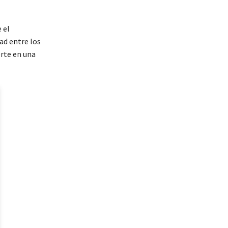
 el
ad entre los
erte en una