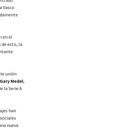
estado
ta Vasco
madamente
n en el
 de esto, la
antante
ble unión
Gary Medel
,
 la Serie A
ajes han
 sociales
 una nueva