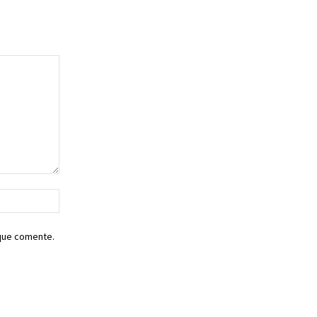
Sitio
web:
 que comente.