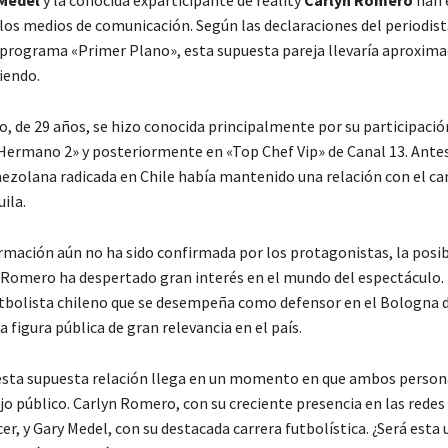
Medel
y la conocida exparticipante de reality
Carlyn Romero
han 
 los medios de comunicación. Según las declaraciones del periodis
 programa «Primer Plano», esta supuesta pareja llevaría aproxi
iendo.
, de 29 años, se hizo conocida principalmente por su participació
 Hermano 2» y posteriormente en «Top Chef Vip» de Canal 13. Antes
nezolana radicada en Chile había mantenido una relación con el c
ila.
formación aún no ha sido confirmada por los protagonistas, la posi
 Romero ha despertado gran interés en el mundo del espectáculo.
tbolista chileno que se desempeña como defensor en el Bologna de
na figura pública de gran relevancia en el país.
 esta supuesta relación llega en un momento en que ambos person
jo público. Carlyn Romero, con su creciente presencia en las redes
r, y Gary Medel, con su destacada carrera futbolística. ¿Será esta