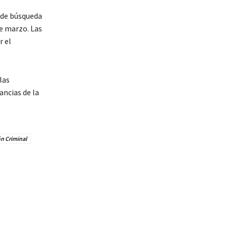
s de búsqueda
de marzo. Las
r el
las
ancias de la
ón Criminal