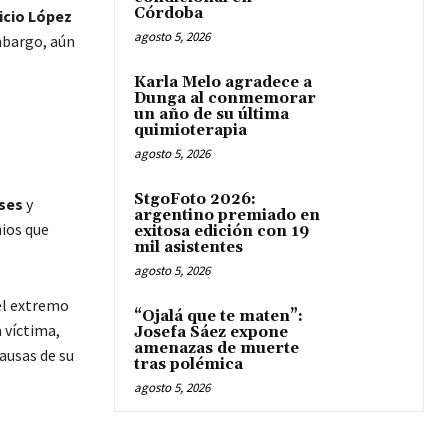
Córdoba
icio López
agosto 5, 2026
mbargo, aún
Karla Melo agradece a
Dunga al conmemorar
un año de su última
quimioterapia
agosto 5, 2026
StgoFoto 2026:
ses
y
argentino premiado en
nios que
exitosa edición con 19
mil asistentes
agosto 5, 2026
 el extremo
“Ojalá que te maten”:
 víctima,
Josefa Sáez expone
amenazas de muerte
ausas de su
tras polémica
agosto 5, 2026