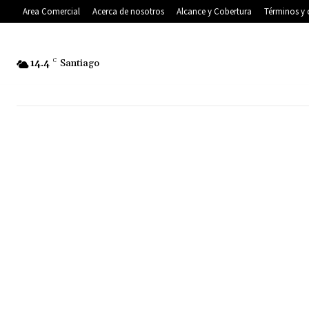
Area Comercial
Acerca de nosotros
Alcance y Cobertura
Términos y 
14.4
C
Santiago