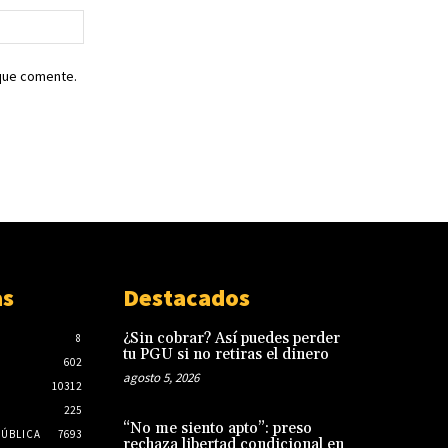
Sitio
web:
 que comente.
as
Destacados
¿Sin cobrar? Así puedes perder
8
tu PGU si no retiras el dinero
602
agosto 5, 2026
10312
225
“No me siento apto”: preso
PÚBLICA
7693
rechaza libertad condicional en