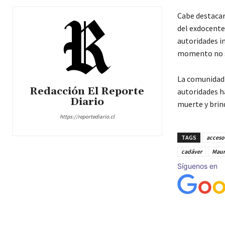
Cabe destacar 
del exdocent
autoridades i
momento no s
La comunidad 
Redacción El Reporte
autoridades h
Diario
muerte y brind
https://reportediario.cl
TAGS
acceso 
cadáver
Mauri
Síguenos en