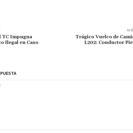
r
Art
el TC Impugna
Trágico Vuelco de Cami
o Ilegal en Caso
L202: Conductor Pie
SPUESTA