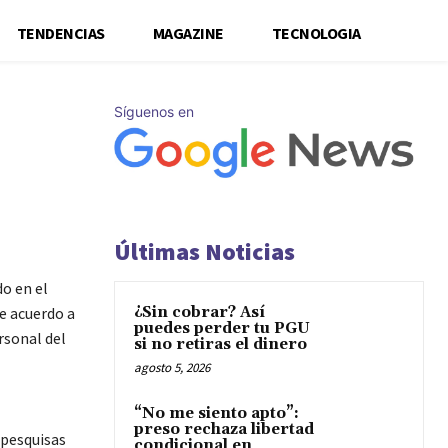
TENDENCIAS
MAGAZINE
TECNOLOGIA
Síguenos en
Últimas Noticias
do en el
De acuerdo a
¿Sin cobrar? Así
puedes perder tu PGU
rsonal del
si no retiras el dinero
agosto 5, 2026
“No me siento apto”:
preso rechaza libertad
 pesquisas
condicional en