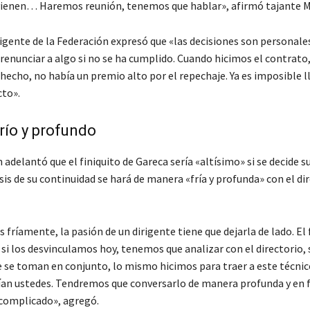
 vienen… Haremos reunión, tenemos que hablar»
, afirmó tajante M
igente de la Federación expresó que
«las decisiones son personales
renunciar a algo si no se ha cumplido. Cuando hicimos el contrato
hecho, no había un premio alto por el repechaje. Ya es imposible l
ecto»
.
frío y profundo
adelantó que el finiquito de Gareca sería «altísimo» si se decide su
isis de su continuidad se hará de manera «fría y profunda» con el dir
fríamente, la pasión de un dirigente tiene que dejarla de lado. El 
 si los desvinculamos hoy, tenemos que analizar con el directorio,
e se toman en conjunto, lo mismo hicimos para traer a este técnic
an ustedes. Tendremos que conversarlo de manera profunda y en f
 complicado»
, agregó.