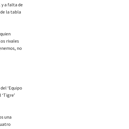
y a falta de
de la tabla
 quien
os rivales
 tenemos, no
 del ‘Equipo
 ‘Tigre’
os una
cuatro