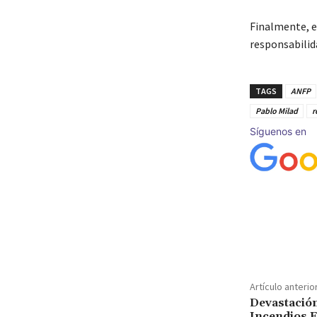
Finalmente, e
responsabilid
TAGS
ANFP
Pablo Milad
r
Síguenos en
Cuota
Artículo anterio
Devastación
Incendios F