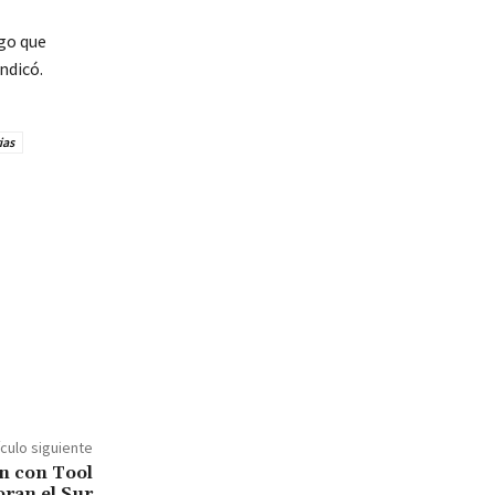
go que
indicó.
ias
ículo siguiente
ón con Tool
ran el Sur