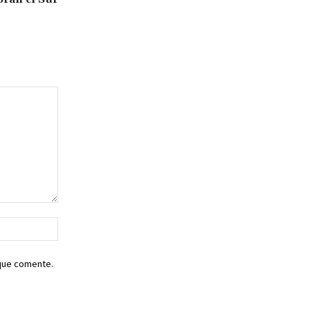
Sitio
web:
 que comente.