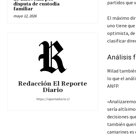
partidos que
disputa de custodia
familiar
mayo 12, 2026
El máximo dir
uno tiene que 
optimista, de 
clasificar dir
Análisis 
Milad también 
lo que el anál
Redacción El Reporte
ANFP.
Diario
https://reportediario.cl
«Analizaremos 
sería altísimo
decisiones qu
también querí
camarines es