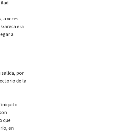
ilad.
, a veces
, Gareca era
legar a
 salida, por
ectorio de la
finiquito
 son
o que
río, en