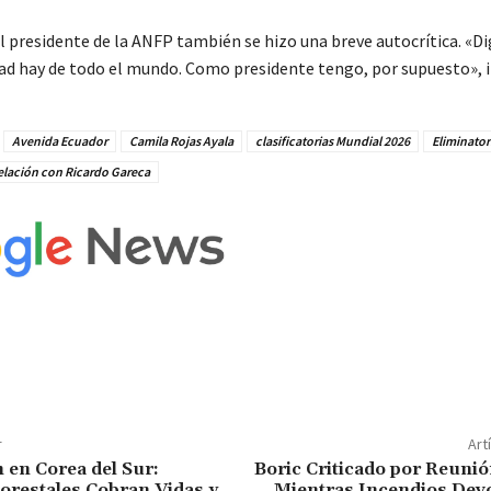
l presidente de la ANFP también se hizo una breve autocrítica.
«Di
ad hay de todo el mundo. Como presidente tengo, por supuesto»
, 
Avenida Ecuador
Camila Rojas Ayala
clasificatorias Mundial 2026
Eliminator
elación con Ricardo Gareca
r
Art
 en Corea del Sur:
Boric Criticado por Reuni
orestales Cobran Vidas y
Mientras Incendios Devo