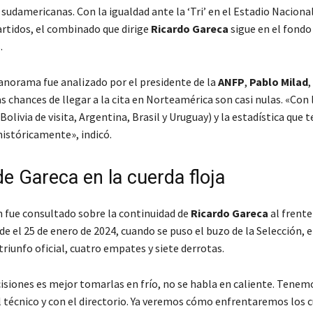
sudamericanas. Con la igualdad ante la ‘Tri’ en el Estadio Nacional 
artidos, el combinado que dirige
Ricardo Gareca
sigue en el fondo 
.
anorama fue analizado por el presidente de la
ANFP
,
Pablo Milad
,
s chances de llegar a la cita en Norteamérica son casi nulas.
«Con l
Bolivia de visita, Argentina, Brasil y Uruguay) y la estadística que
históricamente»
, indicó.
e Gareca en la cuerda floja
 fue consultado sobre la continuidad de
Ricardo Gareca
al frente
de el 25 de enero de 2024, cuando se puso el buzo de la Selección, el
riunfo oficial, cuatro empates y siete derrotas.
cisiones es mejor tomarlas en frío, no se habla en caliente. Tenem
l técnico y con el directorio. Ya veremos cómo enfrentaremos los 