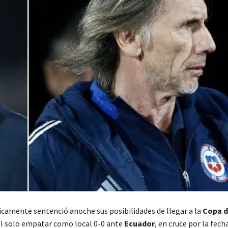
camente sentenció anoche sus posibilidades de llegar a la
Copa d
al solo empatar como local 0-0 ante
Ecuador
, en cruce por la fech