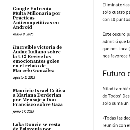
Eliminatorias 
Google Enfrenta
solo cuatro p
Multa Millonaria por
Prácticas
con 10 puntos
Anticompetitivas en
Android
Este oscuro p
mayo 8, 2025
admitió que la
¡Increíble victoria de
que nos toca (
Audax Italiano sobre
nos favorece 
la UC! Revive los
emocionantes goles
en el relato de
Marcelo González
Futuro d
agosto 5, 2023
Milad también
Mauricio Israel Critica
a Mariana Derderian
de Todos’. Des
por Mensaje a Don
solo suma un t
Francisco sobre Gaza
junio 17, 2025
«Todas las de
Luka Doncic se resta
reunión con e
de Eslovenia por