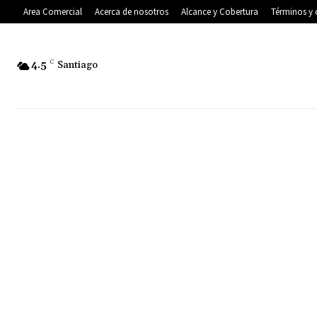
Area Comercial
Acerca de nosotros
Alcance y Cobertura
Términos y 
4.5
C
Santiago