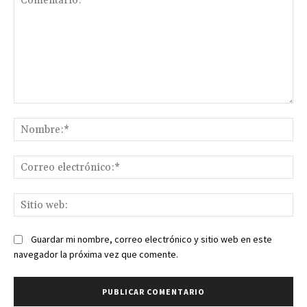
Comentario:
No
Co
ele
Sit
we
Guardar mi nombre, correo electrónico y sitio web en este
navegador la próxima vez que comente.