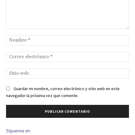
Comentario:
No
Co
ele
Sit
we
Guardar mi nombre, correo electrónico y sitio web en este
navegador la próxima vez que comente.
Síguenos en