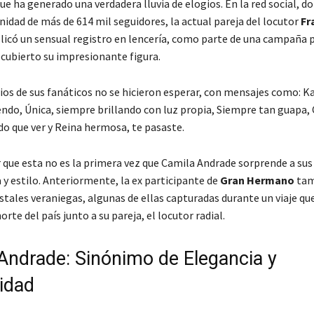
ue ha generado una verdadera lluvia de elogios. En la red social, d
idad de más de 614 mil seguidores, la actual pareja del locutor
Fr
icó un sensual registro en lencería, como parte de una campaña pu
scubierto su impresionante figura.
os de sus fanáticos no se hicieron esperar, con mensajes como:
Ka
endo
,
Única, siempre brillando con luz propia
,
Siempre tan guapa,
o que ver
y
Reina hermosa, te pasaste
.
 que esta no es la primera vez que Camila Andrade sorprende a sus
 y estilo. Anteriormente, la ex participante de
Gran Hermano
tam
tales veraniegas, algunas de ellas capturadas durante un viaje que
orte del país junto a su pareja, el locutor radial.
Andrade: Sinónimo de Elegancia y
idad