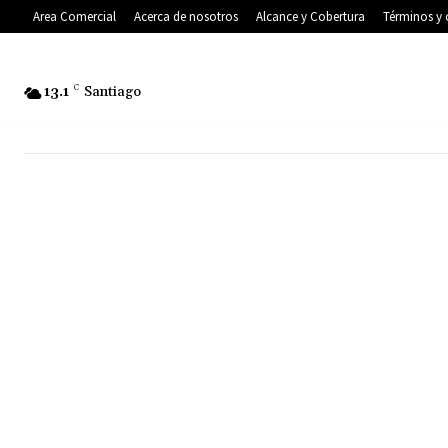
Area Comercial
Acerca de nosotros
Alcance y Cobertura
Términos y 
13.1
C
Santiago