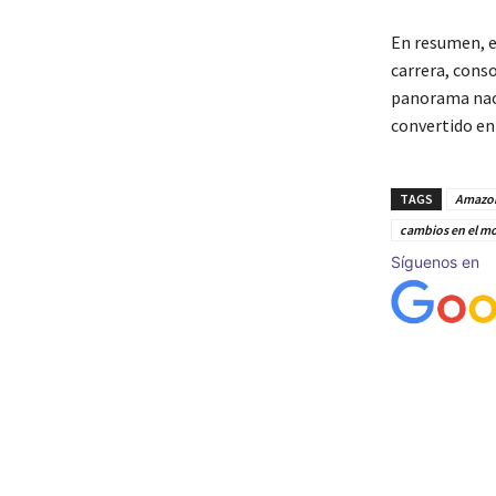
En resumen, el
carrera, cons
panorama naci
convertido en
TAGS
Amazon
cambios en el m
Síguenos en
Cuota