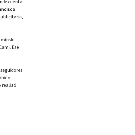
onde cuenta
ancisco
blicitaria,
minski
 Cami
,
Ese
 seguidores
bién
 realizó