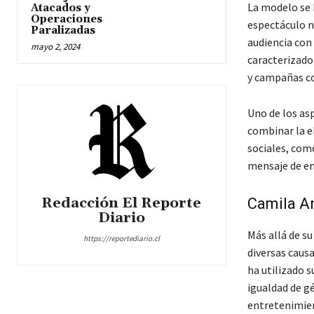
La modelo se 
Atacados y
Operaciones
espectáculo na
Paralizadas
audiencia con 
mayo 2, 2024
caracterizado
y campañas co
Uno de los as
combinar la e
sociales, com
mensaje de em
Redacción El Reporte
Camila An
Diario
Más allá de s
https://reportediario.cl
diversas causa
ha utilizado 
igualdad de gé
entretenimie