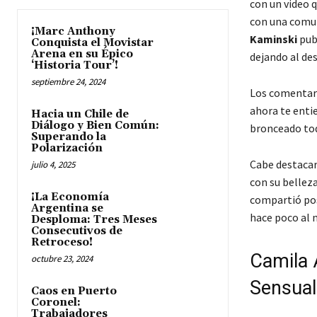
con un video q
con una comun
¡Marc Anthony
Kaminski
publ
Conquista el Movistar
Arena en su Épico
dejando al de
‘Historia Tour’!
septiembre 24, 2024
Los comentari
ahora te enti
Hacia un Chile de
Diálogo y Bien Común:
bronceado tod
Superando la
Polarización
Cabe destacar
julio 4, 2025
con su belleza
¡La Economía
compartió pos
Argentina se
hace poco al n
Desploma: Tres Meses
Consecutivos de
Retroceso!
Camila 
octubre 23, 2024
Sensual
Caos en Puerto
Coronel:
Trabajadores