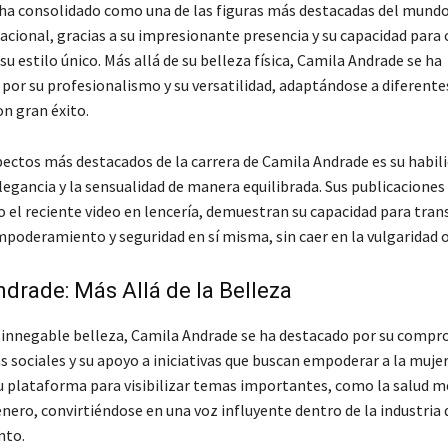
ha consolidado como una de las figuras más destacadas del mundo
cional, gracias a su impresionante presencia y su capacidad para c
su estilo único. Más allá de su belleza física, Camila Andrade se ha
 por su profesionalismo y su versatilidad, adaptándose a diferent
n gran éxito.
pectos más destacados de la carrera de Camila Andrade es su habil
legancia y la sensualidad de manera equilibrada. Sus publicaciones
o el reciente video en lencería, demuestran su capacidad para tran
poderamiento y seguridad en sí misma, sin caer en la vulgaridad 
drade: Más Allá de la Belleza
u innegable belleza, Camila Andrade se ha destacado por su comp
s sociales y su apoyo a iniciativas que buscan empoderar a la muje
su plataforma para visibilizar temas importantes, como la salud me
nero, convirtiéndose en una voz influyente dentro de la industria 
nto.