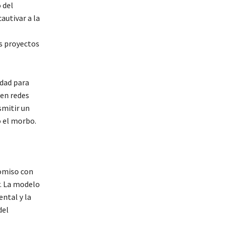
 del
autivar a la
es proyectos
idad para
 en redes
smitir un
o el morbo.
romiso con
r. La modelo
ntal y la
del