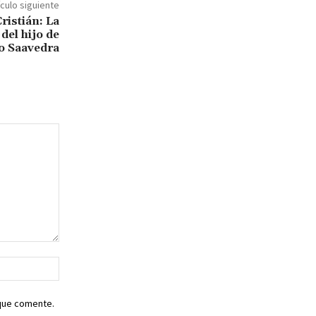
ículo siguiente
ristián: La
del hijo de
o Saavedra
Sitio
web:
 que comente.