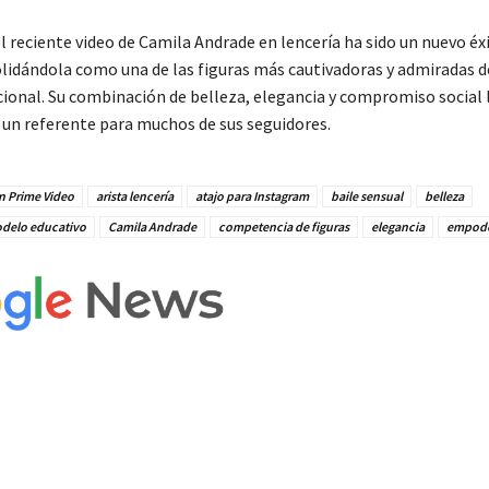
 reciente video de Camila Andrade en lencería ha sido un nuevo éx
olidándola como una de las figuras más cautivadoras y admiradas d
onal. Su combinación de belleza, elegancia y compromiso social 
 un referente para muchos de sus seguidores.
 Prime Video
arista lencería
atajo para Instagram
baile sensual
belleza
odelo educativo
Camila Andrade
competencia de figuras
elegancia
empode