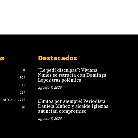
as
Destacados
“Le pedí disculpas”: Viviana
8
Nunes se retracta con Dominga
602
López tras polémica
10312
agosto 7, 2026
227
PÚBLICA
7715
¡Juntos por siempre! Periodista
Daniela Muñoz y alcalde Iglesias
10
anuncian compromiso
agosto 7, 2026