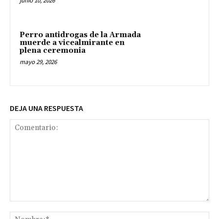
junio 10, 2026
Perro antidrogas de la Armada
muerde a vicealmirante en
plena ceremonia
mayo 29, 2026
DEJA UNA RESPUESTA
Comentario:
No