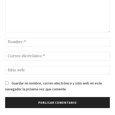
Comentario:
No
Co
ele
Sit
we
Guardar mi nombre, correo electrónico y sitio web en este
navegador la próxima vez que comente.