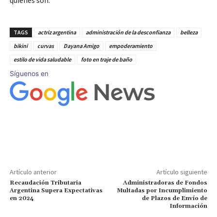
quienes son.
TAGS
actriz argentina
administración de la desconfianza
belleza
bikini
curvas
Dayana Amigo
empoderamiento
estilo de vida saludable
foto en traje de baño
Síguenos en
Artículo anterior
Artículo siguiente
Recaudación Tributaria
Administradoras de Fondos
Argentina Supera Expectativas
Multadas por Incumplimiento
en 2024
de Plazos de Envío de
Información