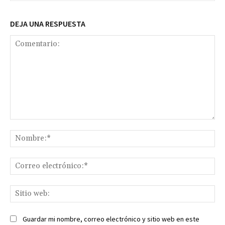
DEJA UNA RESPUESTA
Comentario:
No
Co
ele
Sit
we
Guardar mi nombre, correo electrónico y sitio web en este