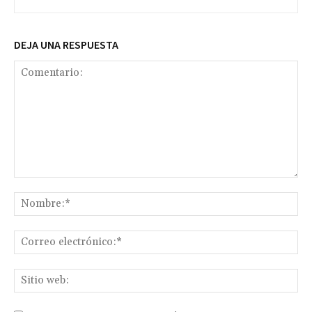
DEJA UNA RESPUESTA
Comentario:
No
Co
ele
Sit
we