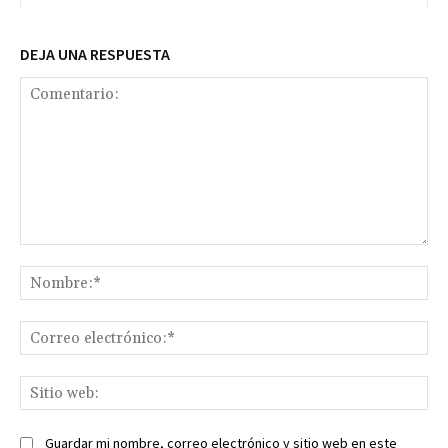
DEJA UNA RESPUESTA
Comentario:
No
Co
ele
Sit
we
Guardar mi nombre, correo electrónico y sitio web en este