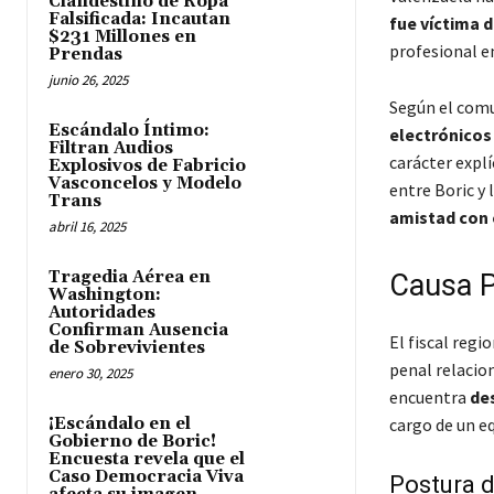
Clandestino de Ropa
Falsificada: Incautan
fue víctima 
$231 Millones en
profesional en
Prendas
junio 26, 2025
Según el comu
Escándalo Íntimo:
electrónicos
Filtran Audios
carácter explí
Explosivos de Fabricio
Vasconcelos y Modelo
entre Boric y 
Trans
amistad con 
abril 16, 2025
Tragedia Aérea en
Causa P
Washington:
Autoridades
Confirman Ausencia
El fiscal regi
de Sobrevivientes
penal relacio
enero 30, 2025
encuentra
de
¡Escándalo en el
cargo de un e
Gobierno de Boric!
Encuesta revela que el
Caso Democracia Viva
Postura d