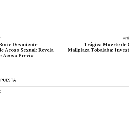
r
Art
Boric Desmiente
Trágica Muerte de 
e Acoso Sexual: Revela
Mallplaza Tobalaba: Inves
e Acoso Previo
SPUESTA