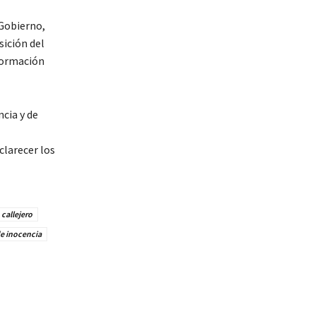
 Gobierno,
sición del
formación
cia y de
clarecer los
callejero
e inocencia