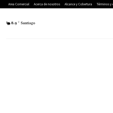
Area Comercial
Acerca de nosotros
Alcance y Cobertura
Términos y 
8.9
C
Santiago