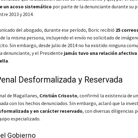
de un acoso sistemático
por parte de la denunciante durante su p
tre 2013 y 2014.
nicado del abogado, durante ese período, Boric recibió
25 correo
de la misma persona, incluyendo el envío no solicitado de
imágene
cito
. Sin embargo, desde julio de 2014 no ha existido ninguna com
la denunciante, y el Presidente
jamás tuvo una relación afectiva 
ella
.
enal Desformalizada y Reservada
onal de Magallanes,
Cristián Crisosto
, confirmó la existencia de u
nada con los hechos denunciados. Sin embargo, aclaró que la inves
sformalizada y en carácter reservado
, con diversas diligencias 
quipo especializado.
el Gobierno