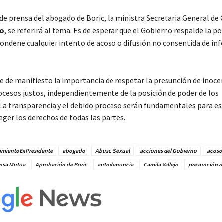
 de prensa del abogado de Boric, la ministra Secretaria General de
jo
, se referirá al tema. Es de esperar que el Gobierno respalde la po
condene cualquier intento de acoso o difusión no consentida de in
e de manifiesto la importancia de respetar la presunción de inocen
ocesos justos, independientemente de la posición de poder de los
 La transparencia y el debido proceso serán fundamentales para es
eger los derechos de todas las partes.
cimientoExPresidente
abogado
Abuso Sexual
acciones del Gobierno
acoso 
nsa Mutua
Aprobación de Boric
autodenuncia
Camila Vallejo
presunción d