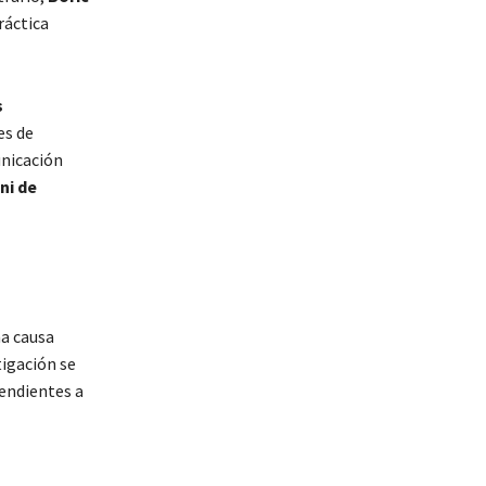
ráctica
s
s de
unicación
ni de
na causa
tigación se
pendientes a