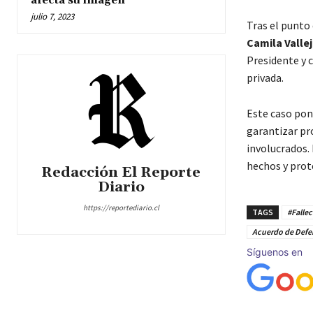
afecta su imagen
julio 7, 2023
Tras el punto
Camila Valle
Presidente y 
privada.
Este caso pon
garantizar pr
involucrados.
hechos y prot
Redacción El Reporte
Diario
https://reportediario.cl
TAGS
#Falle
Acuerdo de Defe
Síguenos en