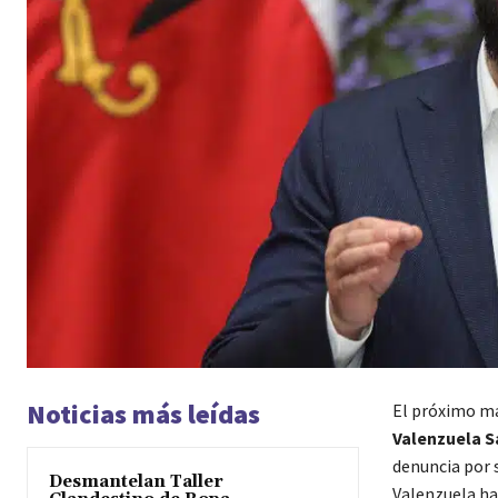
Noticias más leídas
El próximo ma
Valenzuela S
denuncia por 
Desmantelan Taller
Valenzuela ha