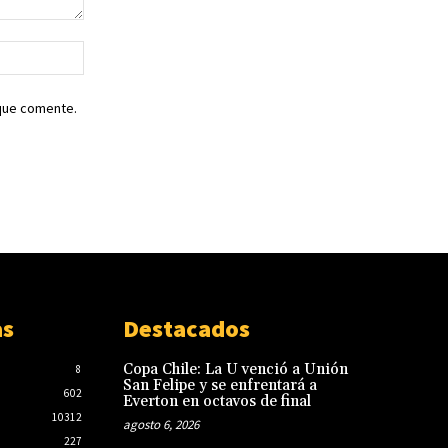
Sitio
web:
 que comente.
as
Destacados
Copa Chile: La U venció a Unión
8
San Felipe y se enfrentará a
602
Everton en octavos de final
10312
agosto 6, 2026
227