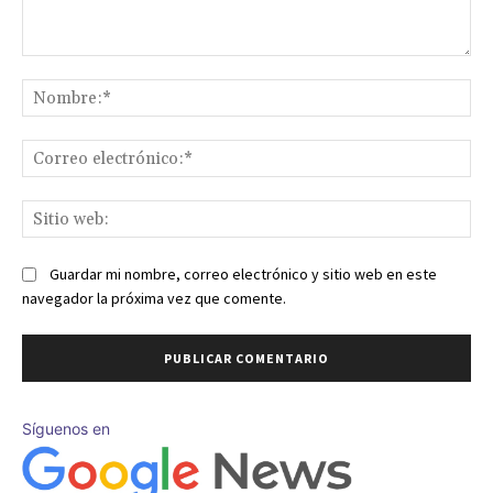
Comentario:
No
Co
ele
Sit
we
Guardar mi nombre, correo electrónico y sitio web en este
navegador la próxima vez que comente.
Síguenos en