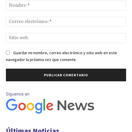
No
Co
ele
Sit
we
Guardar mi nombre, correo electrónico y sitio web en este
navegador la próxima vez que comente.
Síguenos en
Últimas Noticias