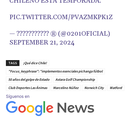
CHILENO ESTA TEMPORADA.
PIC.TWITTER.COM/PVAZMKPK1Z
— ??????????? ® (@0201OFICIAL)
SEPTEMBER 21, 2024
TAGS
¡Qué dice Chile!
"Focus_keyphrase": "implementos esenciales pichanga fútbol
50 años del golpe de Estado
Astara Golf Championship
Club Deportes Las Ánimas
Marcelino Núñez
Norwich City
Watford
Síguenos en