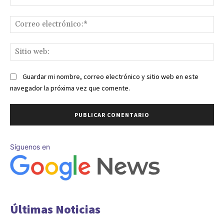
Co
ele
Sit
we
Guardar mi nombre, correo electrónico y sitio web en este
navegador la próxima vez que comente.
Síguenos en
Últimas Noticias