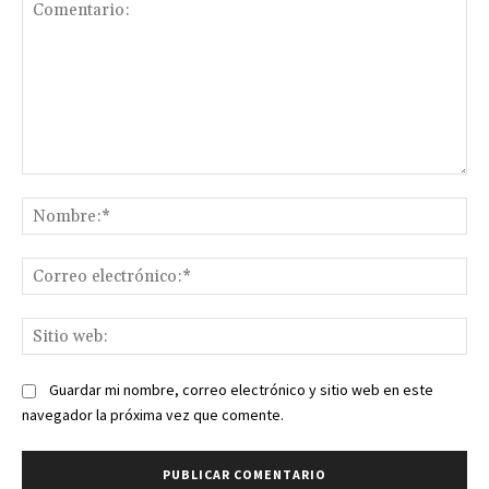
Comentario:
No
Co
ele
Sit
we
Guardar mi nombre, correo electrónico y sitio web en este
navegador la próxima vez que comente.