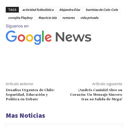
TAGS
actividad futbolística
Alejandra Díaz
barristas de Colo-Colo
conejita Playboy
Mauricio Isla
rumores
vida privada
Síguenos en
Artículo anterior
Artículo siguiente
Desafíos Urgentes de Chile:
¡Andrés Caniulef Abre su
Seguridad, Educación y
Corazón: Un Mensaje Sincero
Política en Debate
tras su Salida de Mega!
Mas Noticias