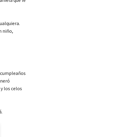
ualquiera.
n niño,
el cumpleaños
eneró
y los celos
á.