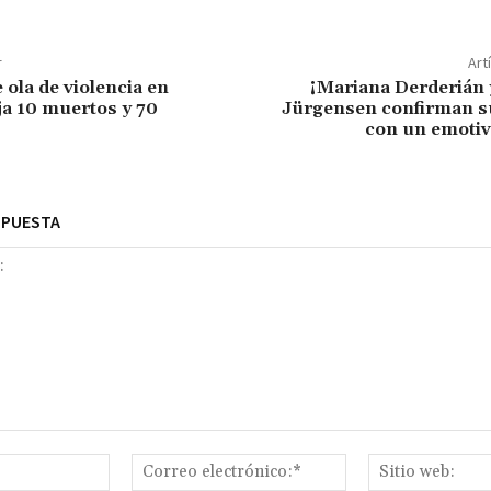
r
Art
 ola de violencia en
¡Mariana Derderián 
a 10 muertos y 70
Jürgensen confirman 
con un emotiv
SPUESTA
Nombre:*
Correo
electrónico:*