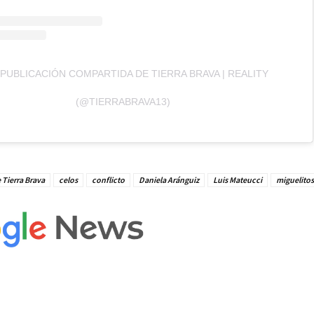
 PUBLICACIÓN COMPARTIDA DE TIERRA BRAVA | REALITY
(@TIERRABRAVA13)
 Tierra Brava
celos
conflicto
Daniela Aránguiz
Luis Mateucci
miguelitos