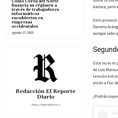
Cómo Corea del Norte
financia su régimen a
bailara, pero 
través de trabajadores
informáticos
encubiertos en
Esto provocó l
empresas
occidentales
Daniela Arángu
agosto 17, 2025
aunque sabe qu
Segundo
Este no es el
de Luis Mateuc
tensión entre 
están a flor de
Redacción El Reporte
Diario
¿Podrán supera
https://reportediario.cl