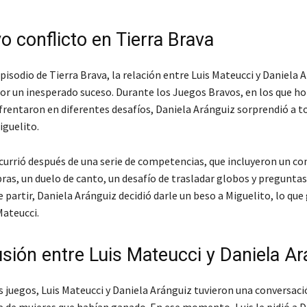
o conflicto en Tierra Brava
pisodio de Tierra Brava, la relación entre Luis Mateucci y Daniela 
por un inesperado suceso. Durante los Juegos Bravos, en los que h
frentaron en diferentes desafíos, Daniela Aránguiz sorprendió a to
iguelito.
ocurrió después de una serie de competencias, que incluyeron un co
bras, un duelo de canto, un desafío de trasladar globos y preguntas
 partir, Daniela Aránguiz decidió darle un beso a Miguelito, lo que
Mateucci.
usión entre Luis Mateucci y Daniela Ar
s juegos, Luis Mateucci y Daniela Aránguiz tuvieron una conversaci
e de mujeres que habían ganado. En ese momento, Luis le pidió a D