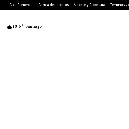
Area Comercial
Acerca de nosotros
Alcance y Cobertura
Términos y 
10.6
C
Santiago