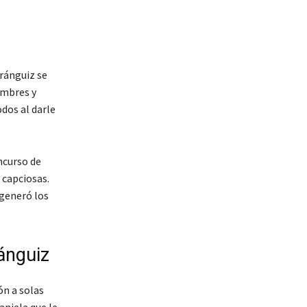
Aránguiz se
ombres y
dos al darle
ncurso de
 capciosas.
 generó los
ánguiz
ón a solas
aniela que le