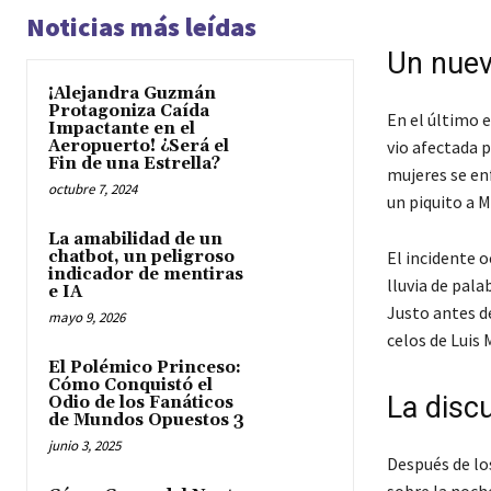
Noticias más leídas
Un nuev
¡Alejandra Guzmán
Protagoniza Caída
En el último e
Impactante en el
Aeropuerto! ¿Será el
vio afectada 
Fin de una Estrella?
mujeres se en
octubre 7, 2024
un piquito a M
La amabilidad de un
chatbot, un peligroso
El incidente 
indicador de mentiras
lluvia de pala
e IA
Justo antes de
mayo 9, 2026
celos de Luis 
El Polémico Princeso:
Cómo Conquistó el
La disc
Odio de los Fanáticos
de Mundos Opuestos 3
junio 3, 2025
Después de lo
sobre la noch