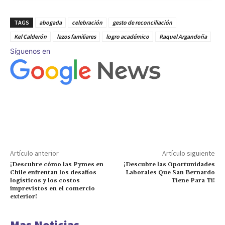
TAGS
abogada
celebración
gesto de reconciliación
Kel Calderón
lazos familiares
logro académico
Raquel Argandoña
Síguenos en
Artículo anterior
Artículo siguiente
¡Descubre cómo las Pymes en
¡Descubre las Oportunidades
Chile enfrentan los desafíos
Laborales Que San Bernardo
logísticos y los costos
Tiene Para Ti!
imprevistos en el comercio
exterior!
Mas Noticias