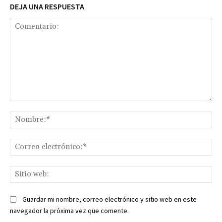
DEJA UNA RESPUESTA
Comentario:
No
Co
ele
Sit
we
Guardar mi nombre, correo electrónico y sitio web en este
navegador la próxima vez que comente.