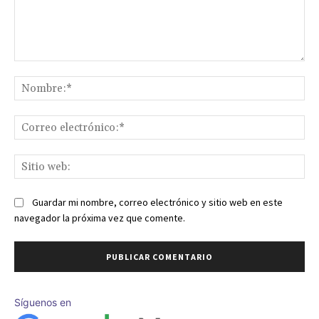
Comentario:
No
Co
ele
Sit
we
Guardar mi nombre, correo electrónico y sitio web en este
navegador la próxima vez que comente.
Síguenos en