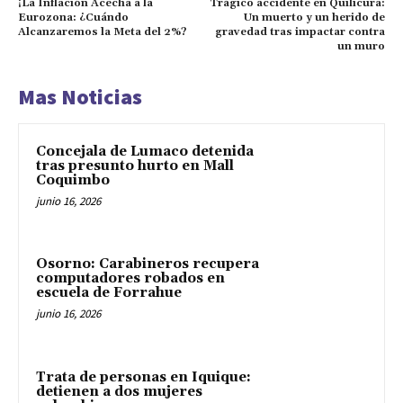
¡La Inflación Acecha a la
Trágico accidente en Quilicura:
Eurozona: ¿Cuándo
Un muerto y un herido de
Alcanzaremos la Meta del 2%?
gravedad tras impactar contra
un muro
Mas Noticias
Concejala de Lumaco detenida
tras presunto hurto en Mall
Coquimbo
junio 16, 2026
Osorno: Carabineros recupera
computadores robados en
escuela de Forrahue
junio 16, 2026
Trata de personas en Iquique:
detienen a dos mujeres