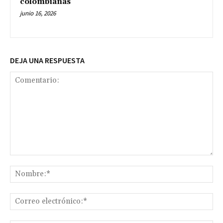
colombianas
junio 16, 2026
DEJA UNA RESPUESTA
Comentario:
No
Co
ele