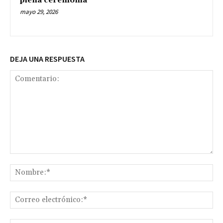
plena ceremonia
mayo 29, 2026
DEJA UNA RESPUESTA
Comentario:
No
Co
ele