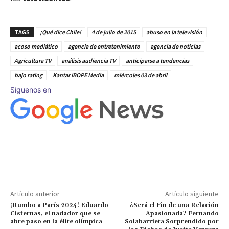
TAGS
¡Qué dice Chile!
4 de julio de 2015
abuso en la televisión
acoso mediático
agencia de entretenimiento
agencia de noticias
Agricultura TV
análisis audiencia TV
anticiparse a tendencias
bajo rating
Kantar IBOPE Media
miércoles 03 de abril
Síguenos en
Artículo anterior
Artículo siguiente
¡Rumbo a París 2024! Eduardo
¿Será el Fin de una Relación
Cisternas, el nadador que se
Apasionada? Fernando
abre paso en la élite olímpica
Solabarrieta Sorprendido por