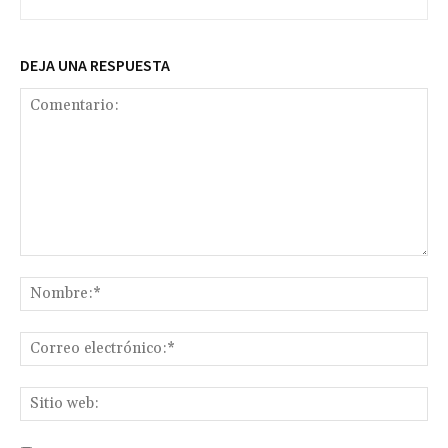
DEJA UNA RESPUESTA
Comentario:
No
Co
ele
Sit
we