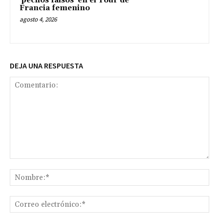
‘pechos falsos’ en el Tour de
Francia femenino
agosto 4, 2026
DEJA UNA RESPUESTA
Comentario:
No
Co
ele