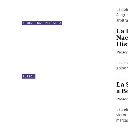
La pol
Alegre
arbitra
ADMINISTRACIÓN PÚBLICA
La 
Nac
His
Redacci
La sel
golpe 
FÚTBOL
La 
a B
Redacci
La Sel
victor
marcad