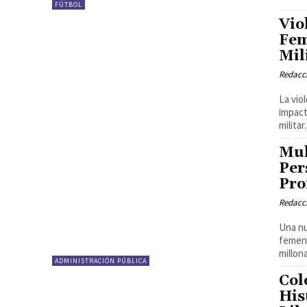
FÚTBOL
Vio
Fem
Mil
Redacci
La vio
impact
militar.
Mul
Per
Pro
Redacci
Una nu
femeni
millon
ADMINISTRACIÓN PÚBLICA
Col
His