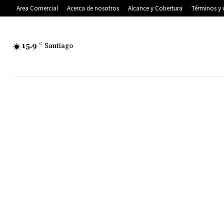
Area Comercial
Acerca de nosotros
Alcance y Cobertura
Términos y 
15.9
C
Santiago