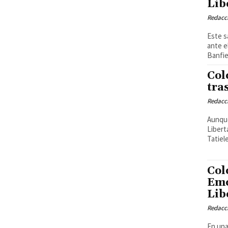
Lib
Redacci
Este s
ante e
Banfiel
Col
tra
Redacci
Aunque
Libert
Tatiele
Col
Emo
Lib
Redacci
En una