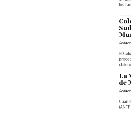
los fa
Col
Sud
Mun
Redacci
El Col
preced
chileno
La 
de 
Redacci
Cuando
(ANFP)