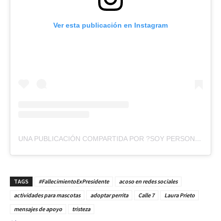
Ver esta publicación en Instagram
UNA PUBLICACIÓN COMPARTIDA POR ?SOY PERSONA? (@LAURAPRIETOV)
TAGS
#FallecimientoExPresidente
acoso en redes sociales
actividades para mascotas
adoptar perrita
Calle 7
Laura Prieto
mensajes de apoyo
tristeza