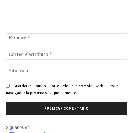
Comentario:
No
Co
ele
Sit
we
Guardar mi nombre, correo electrónico y sitio web en este
navegador la próxima vez que comente.
Síguenos en