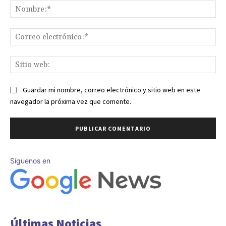
No
Co
ele
Sit
we
Guardar mi nombre, correo electrónico y sitio web en este
navegador la próxima vez que comente.
Síguenos en
Últimas Noticias