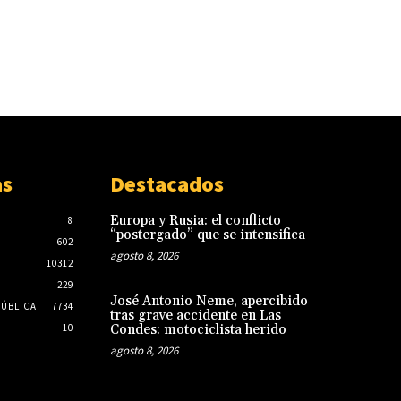
as
Destacados
Europa y Rusia: el conflicto
8
“postergado” que se intensifica
602
agosto 8, 2026
10312
229
José Antonio Neme, apercibido
PÚBLICA
7734
tras grave accidente en Las
10
Condes: motociclista herido
agosto 8, 2026