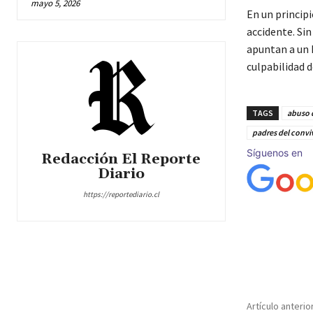
mayo 5, 2026
En un principi
accidente. Si
apuntan a un h
culpabilidad d
TAGS
abuso d
padres del convi
Síguenos en
Redacción El Reporte
Diario
https://reportediario.cl
Cuota
Artículo anterio