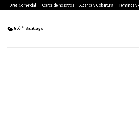
Area Comercial
Acerca de nosotros
Alcance y Cobertura
Términos y 
8.6
C
Santiago