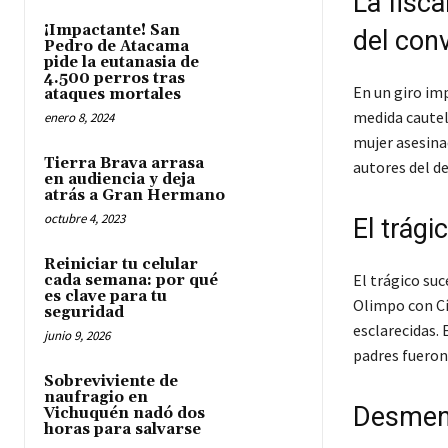
La fisca
¡Impactante! San
del conv
Pedro de Atacama
pide la eutanasia de
4.500 perros tras
En un giro imp
ataques mortales
medida cautela
enero 8, 2024
mujer asesina
Tierra Brava arrasa
autores del de
en audiencia y deja
atrás a Gran Hermano
octubre 4, 2023
El trág
Reiniciar tu celular
El trágico suc
cada semana: por qué
es clave para tu
Olimpo con Cí
seguridad
esclarecidas. 
junio 9, 2026
padres fueron
Sobreviviente de
naufragio en
Desmenti
Vichuquén nadó dos
horas para salvarse