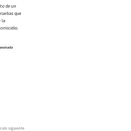
cto de un
pruebas que
 la
homicidio.
sesinada
ículo siguiente