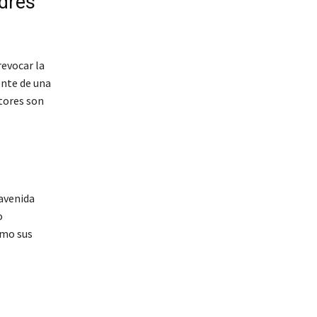
adres
revocar la
ente de una
tores son
 avenida
o
omo sus