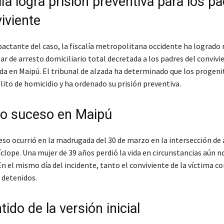
lía logra prisión preventiva para los p
iviente
actante del caso, la fiscalía metropolitana occidente ha logrado 
r de arresto domiciliario total decretada a los padres del convivi
da en Maipú. El tribunal de alzada ha determinado que los progeni
lito de homicidio y ha ordenado su prisión preventiva.
ico suceso en Maipú
eso ocurrió en la madrugada del 30 de marzo en la intersección de
clope. Una mujer de 39 años perdió la vida en circunstancias aún n
En el mismo día del incidente, tanto el conviviente de la víctima c
 detenidos.
do de la versión inicial