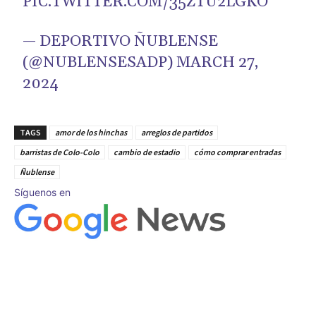
PIC.TWITTER.COM/35ZTU2LGKO
— DEPORTIVO ÑUBLENSE
(@NUBLENSESADP)
MARCH 27,
2024
TAGS
amor de los hinchas
arreglos de partidos
barristas de Colo-Colo
cambio de estadio
cómo comprar entradas
Ñublense
Síguenos en