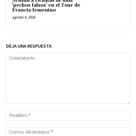
Acusan a ciclistas de usar
‘pechos falsos’ en el Tour de
Francia femenino
agosto 4, 2026
DEJA UNA RESPUESTA
Comentario:
No
Co