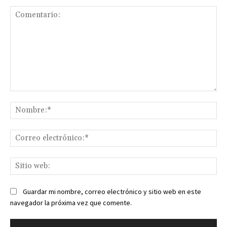
Comentario:
No
Co
ele
Sit
we
Guardar mi nombre, correo electrónico y sitio web en este
navegador la próxima vez que comente.