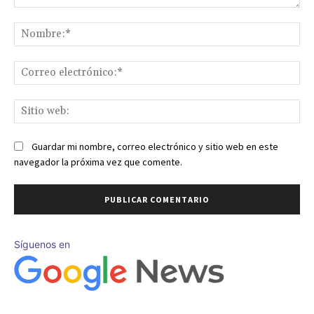
Comentario:
No
Co
ele
Sit
we
Guardar mi nombre, correo electrónico y sitio web en este
navegador la próxima vez que comente.
Síguenos en