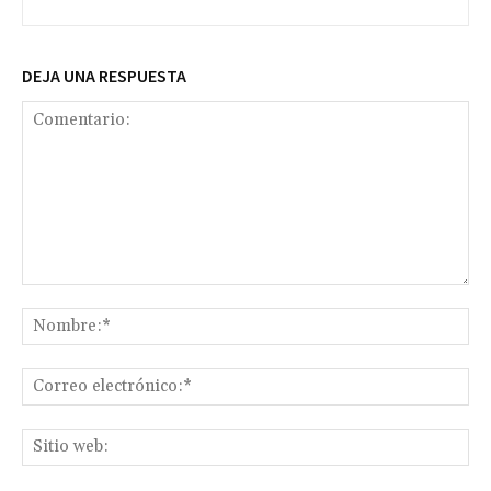
DEJA UNA RESPUESTA
Comentario:
No
Co
ele
Sit
we