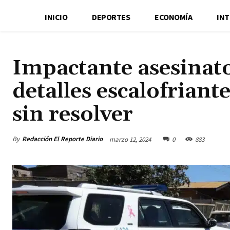
INICIO
DEPORTES
ECONOMÍA
IN
Impactante asesinato
detalles escalofriant
sin resolver
By
Redacción El Reporte Diario
marzo 12, 2024
0
883