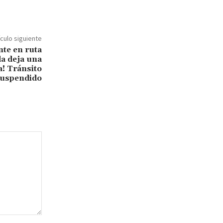
ículo siguiente
nte en ruta
a deja una
a! Tránsito
uspendido