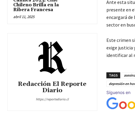
Cannes 2025: Cine
Ante esta sit
Chileno Brilla en la
presente en el
Ribera Francesa
abril 11, 2025
encargará de l
sector en busc
Este crimen s
exige justici
identificar al 
TAGS
asesin
Redacción El Reporte
depresión en ho
Diario
Síguenos en
https://reportediario.cl