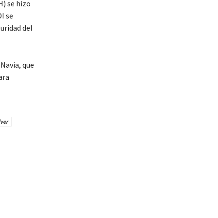
H) se hizo
I se
uridad del
Navia, que
ara
lver