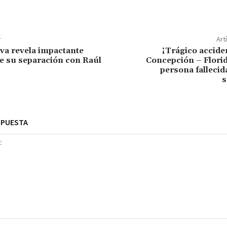
r
Art
lva revela impactante
¡Trágico accide
re su separación con Raúl
Concepción – Florid
persona fallecid
s
SPUESTA