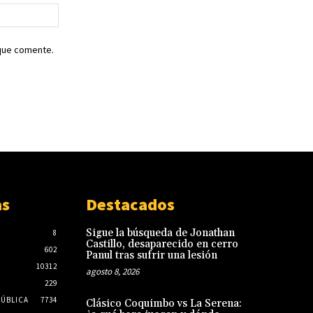
Sitio
web:
 que comente.
as
Destacados
Sigue la búsqueda de Jonathan
8
Castillo, desaparecido en cerro
602
Panul tras sufrir una lesión
10312
agosto 8, 2026
229
PÚBLICA
7734
Clásico Coquimbo vs La Serena: