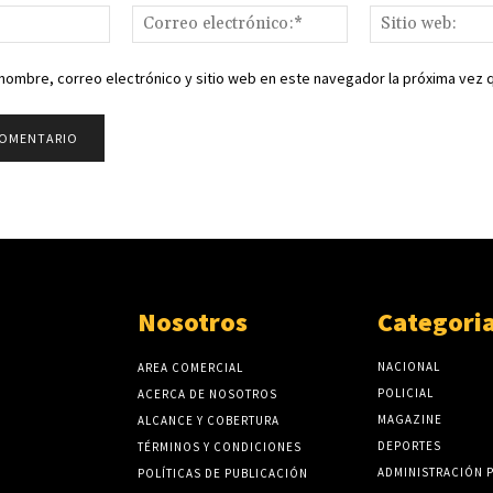
Nombre:*
Correo
electrónico:*
nombre, correo electrónico y sitio web en este navegador la próxima vez
Nosotros
Categori
NACIONAL
AREA COMERCIAL
POLICIAL
ACERCA DE NOSOTROS
MAGAZINE
ALCANCE Y COBERTURA
DEPORTES
TÉRMINOS Y CONDICIONES
ADMINISTRACIÓN 
POLÍTICAS DE PUBLICACIÓN