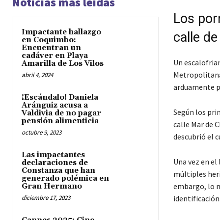
Noticias más leídas
Los por
Impactante hallazgo
calle de
en Coquimbo:
Encuentran un
cadáver en Playa
Un escalofria
Amarilla de Los Vilos
Metropolitana
abril 4, 2024
arduamente pa
¡Escándalo! Daniela
Aránguiz acusa a
Según los pri
Valdivia de no pagar
pensión alimenticia
calle Mar de C
octubre 9, 2023
descubrió el c
Las impactantes
Una vez en el 
declaraciones de
Constanza que han
múltiples her
generado polémica en
embargo, lo m
Gran Hermano
diciembre 17, 2023
identificación