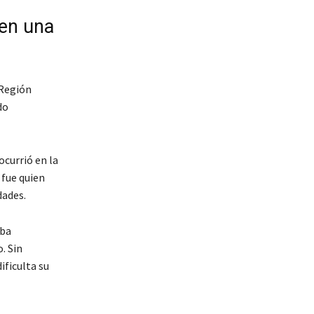
en una
 Región
do
ocurrió en la
 fue quien
dades.
aba
. Sin
ficulta su