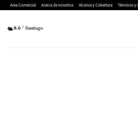
Area Comercial
Acerca de nosotros
Alcance y Cobertura
Términos y 
8.6
C
Santiago