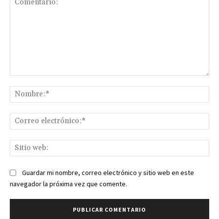
Comentario:
No
Co
ele
Sit
we
Guardar mi nombre, correo electrónico y sitio web en este
navegador la próxima vez que comente.