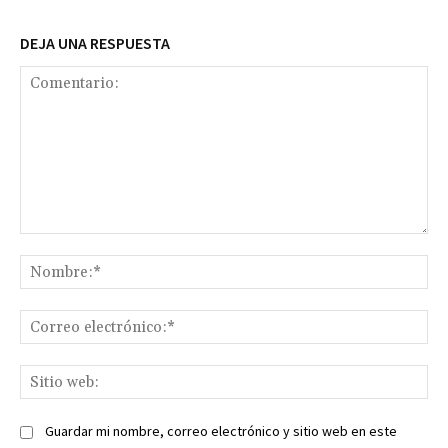
DEJA UNA RESPUESTA
Comentario:
No
Co
ele
Sit
we
Guardar mi nombre, correo electrónico y sitio web en este