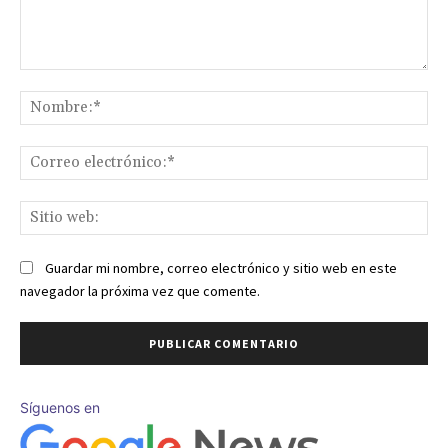
Comentario:
No
Co
ele
Sit
we
Guardar mi nombre, correo electrónico y sitio web en este
navegador la próxima vez que comente.
Síguenos en