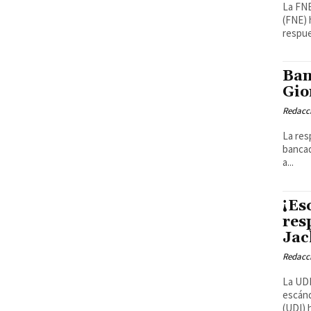
La FNE
(FNE) 
respues
Ban
Gio
Redacci
La res
bancad
a...
¡Es
res
Jac
Redacci
La UDI
escánd
(UDI) 