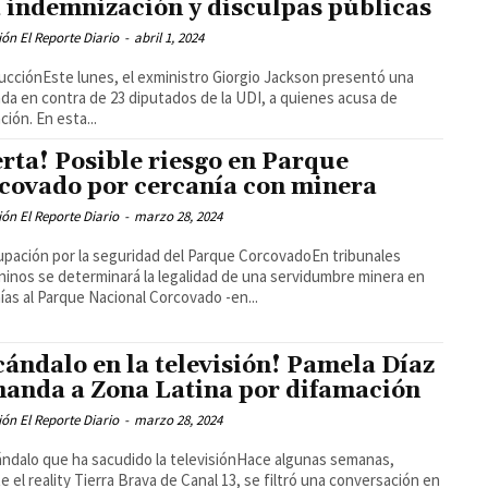
 indemnización y disculpas públicas
ón El Reporte Diario
-
abril 1, 2024
ucciónEste lunes, el exministro Giorgio Jackson presentó una
a en contra de 23 diputados de la UDI, a quienes acusa de
ción. En esta...
erta! Posible riesgo en Parque
covado por cercanía con minera
ón El Reporte Diario
-
marzo 28, 2024
pación por la seguridad del Parque CorcovadoEn tribunales
ninos se determinará la legalidad de una servidumbre minera en
ías al Parque Nacional Corcovado -en...
cándalo en la televisión! Pamela Díaz
anda a Zona Latina por difamación
ón El Reporte Diario
-
marzo 28, 2024
ándalo que ha sacudido la televisiónHace algunas semanas,
e el reality Tierra Brava de Canal 13, se filtró una conversación en