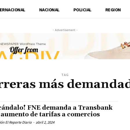
TERNACIONAL
NACIONAL
POLICIAL
REGION
- Advertisement -
TAG
rreras más demanda
cándalo! FNE demanda a Transbank
 aumento de tarifas a comercios
ón El Reporte Diario
-
abril 2, 2024