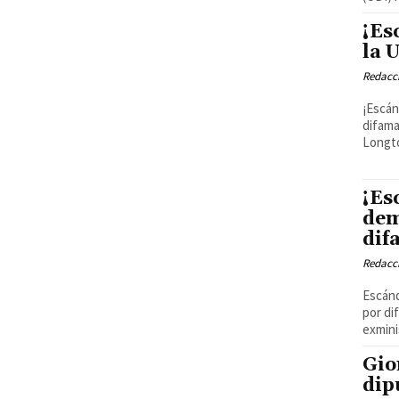
¡Es
la 
Redacci
¡Escán
difama
Longto
¡Es
dem
dif
Redacci
Escánd
por difamación En un sorpre
exmini
Gio
dip