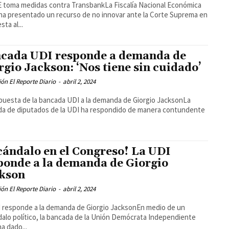
 toma medidas contra TransbankLa Fiscalía Nacional Económica
ha presentado un recurso de no innovar ante la Corte Suprema en
ta al...
cada UDI responde a demanda de
rgio Jackson: ‘Nos tiene sin cuidado’
ón El Reporte Diario
-
abril 2, 2024
puesta de la bancada UDI a la demanda de Giorgio JacksonLa
a de diputados de la UDI ha respondido de manera contundente
cándalo en el Congreso! La UDI
ponde a la demanda de Giorgio
kson
ón El Reporte Diario
-
abril 2, 2024
 responde a la demanda de Giorgio JacksonEn medio de un
alo político, la bancada de la Unión Demócrata Independiente
ha dado...