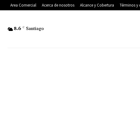
Area Comercial
Acerca de nosotros
Alcance y Cobertura
Términos y 
8.6
C
Santiago