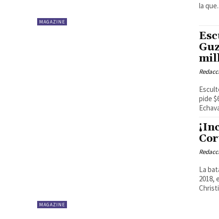
la que.
MAGAZINE
Esc
Guz
mil
Redacci
Escult
pide $
Echavar
¡In
Cor
Redacci
La bat
2018, 
Christ
MAGAZINE