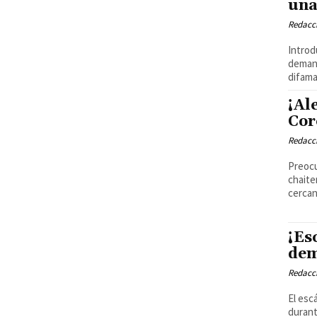
una
Redacci
Introd
demand
difama
¡Al
Cor
Redacci
Preocu
chaite
cercan
¡Es
dem
Redacci
El esc
durant