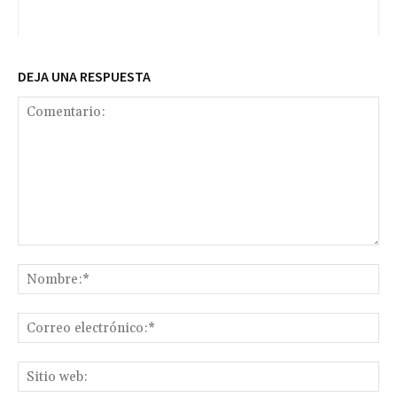
DEJA UNA RESPUESTA
Comentario:
No
Co
ele
Sit
we