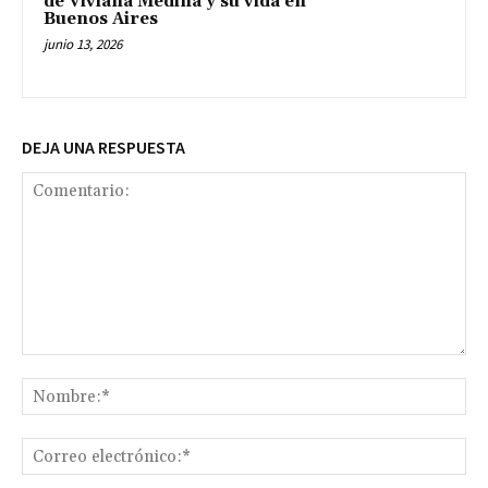
de Viviana Medina y su vida en
Buenos Aires
junio 13, 2026
DEJA UNA RESPUESTA
Comentario:
No
Co
ele