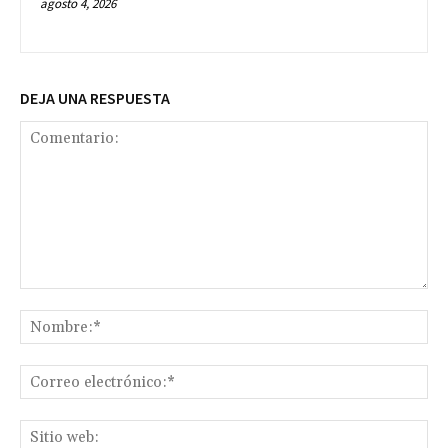
agosto 4, 2026
DEJA UNA RESPUESTA
Comentario:
No
Co
ele
Sit