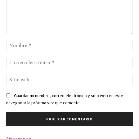
Comentario:
No
Co
ele
Sit
we
Guardar mi nombre, correo electrónico y sitio web en este
navegador la próxima vez que comente.
Síguenos en