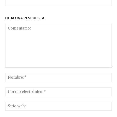
DEJA UNA RESPUESTA
Comentario:
No
Co
ele
Sit
we