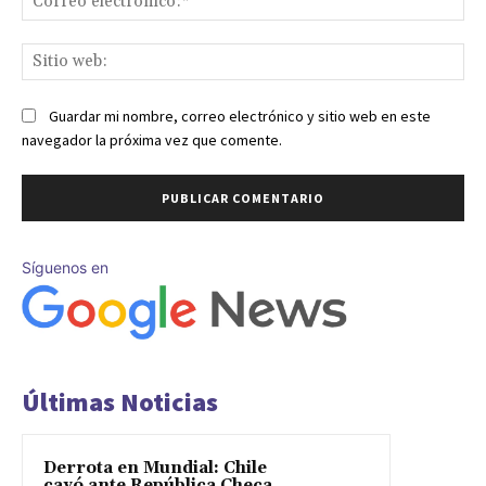
ele
Sit
we
Guardar mi nombre, correo electrónico y sitio web en este
navegador la próxima vez que comente.
Síguenos en
Últimas Noticias
Derrota en Mundial: Chile
cayó ante República Checa