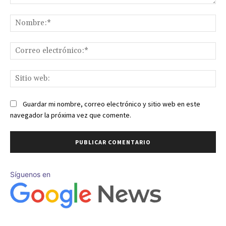
Comentario:
No
Co
ele
Sit
we
Guardar mi nombre, correo electrónico y sitio web en este
navegador la próxima vez que comente.
Síguenos en