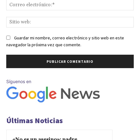
Co
ele
Sit
we
Guardar mi nombre, correo electrónico y sitio web en este
navegador la próxima vez que comente.
Síguenos en
Últimas Noticias
«No es un asesino»: padre