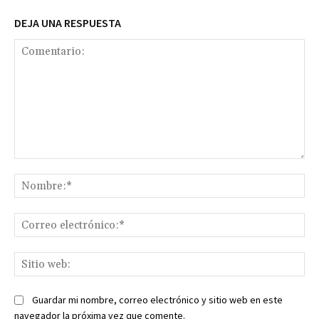
DEJA UNA RESPUESTA
Comentario:
No
Co
ele
Sit
we
Guardar mi nombre, correo electrónico y sitio web en este
navegador la próxima vez que comente.