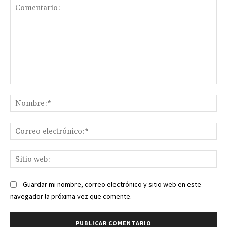
Comentario:
No
Co
ele
Sit
we
Guardar mi nombre, correo electrónico y sitio web en este
navegador la próxima vez que comente.