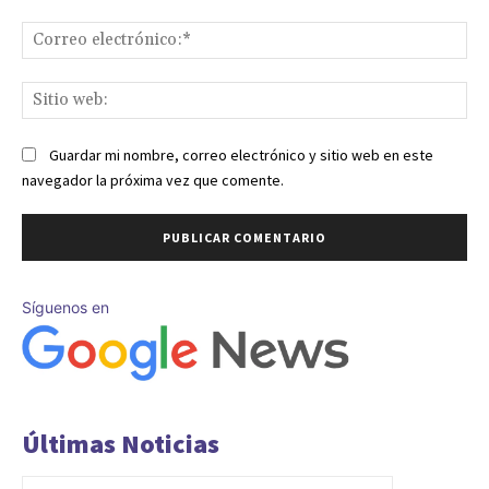
Co
ele
Sit
we
Guardar mi nombre, correo electrónico y sitio web en este
navegador la próxima vez que comente.
Síguenos en
Últimas Noticias